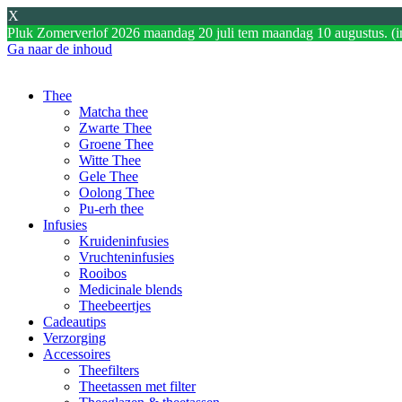
X
Pluk Zomerverlof 2026 maandag 20 juli tem maandag 10 augustus. (i
Ga naar de inhoud
Thee
Matcha thee
Zwarte Thee
Groene Thee
Witte Thee
Gele Thee
Oolong Thee
Pu-erh thee
Infusies
Kruideninfusies
Vruchteninfusies
Rooibos
Medicinale blends
Theebeertjes
Cadeautips
Verzorging
Accessoires
Theefilters
Theetassen met filter