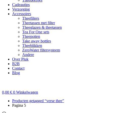
Theebeertjes
Cadeautips
Verzorging
Accessoires
Theefilters
Theetassen met filter
Theeglazen & theetassen
Tea For One sets
Theepotten
Take away bottles
Theeblikken
ZeroWater filtersysteem
Andere
Over Pluk
B2B
Contact
Blog
0,00
€
0
Winkelwagen
Producten getagged “verse thee”
Pagina 5