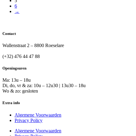
5
6
→
Contact
Wallenstraat 2 – 8800 Roeselare
info@plukthee.be
(+32) 476 44 47 88
Openingsuren
Ma: 13u – 18u
Di, do, vr & za: 10u – 12u30 | 13u30 – 18u
Wo & zo: gesloten
Extra info
Algemene Voorwaarden
Privacy Policy
Algemene Voorwaarden