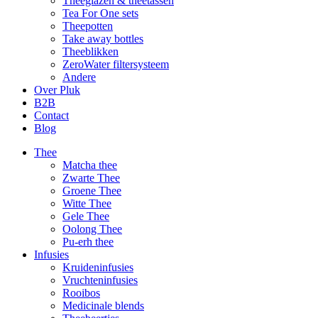
Theeglazen & theetassen
Tea For One sets
Theepotten
Take away bottles
Theeblikken
ZeroWater filtersysteem
Andere
Over Pluk
B2B
Contact
Blog
Thee
Matcha thee
Zwarte Thee
Groene Thee
Witte Thee
Gele Thee
Oolong Thee
Pu-erh thee
Infusies
Kruideninfusies
Vruchteninfusies
Rooibos
Medicinale blends