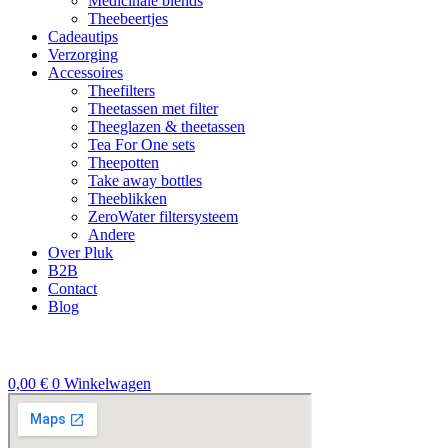
Medicinale blends
Theebeertjes
Cadeautips
Verzorging
Accessoires
Theefilters
Theetassen met filter
Theeglazen & theetassen
Tea For One sets
Theepotten
Take away bottles
Theeblikken
ZeroWater filtersysteem
Andere
Over Pluk
B2B
Contact
Blog
0,00
€
0
Winkelwagen