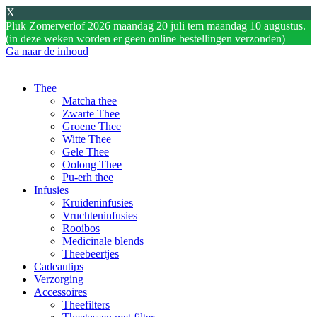
X
Pluk Zomerverlof 2026 maandag 20 juli tem maandag 10 augustus.
(in deze weken worden er geen online bestellingen verzonden)
Ga naar de inhoud
Thee
Matcha thee
Zwarte Thee
Groene Thee
Witte Thee
Gele Thee
Oolong Thee
Pu-erh thee
Infusies
Kruideninfusies
Vruchteninfusies
Rooibos
Medicinale blends
Theebeertjes
Cadeautips
Verzorging
Accessoires
Theefilters