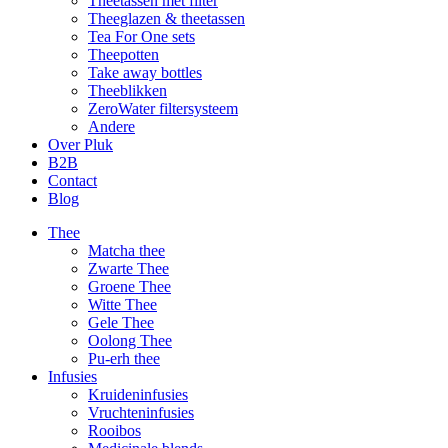
Theetassen met filter
Theeglazen & theetassen
Tea For One sets
Theepotten
Take away bottles
Theeblikken
ZeroWater filtersysteem
Andere
Over Pluk
B2B
Contact
Blog
Thee
Matcha thee
Zwarte Thee
Groene Thee
Witte Thee
Gele Thee
Oolong Thee
Pu-erh thee
Infusies
Kruideninfusies
Vruchteninfusies
Rooibos